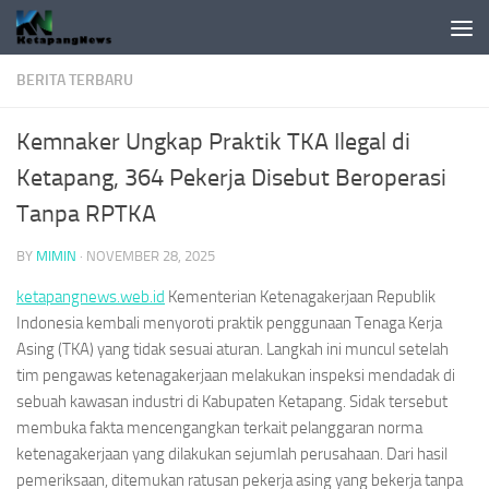
Skip to content
BERITA TERBARU
Kemnaker Ungkap Praktik TKA Ilegal di
Ketapang, 364 Pekerja Disebut Beroperasi
Tanpa RPTKA
BY
MIMIN
·
NOVEMBER 28, 2025
ketapangnews.web.id
Kementerian Ketenagakerjaan Republik
Indonesia kembali menyoroti praktik penggunaan Tenaga Kerja
Asing (TKA) yang tidak sesuai aturan. Langkah ini muncul setelah
tim pengawas ketenagakerjaan melakukan inspeksi mendadak di
sebuah kawasan industri di Kabupaten Ketapang. Sidak tersebut
membuka fakta mencengangkan terkait pelanggaran norma
ketenagakerjaan yang dilakukan sejumlah perusahaan. Dari hasil
pemeriksaan, ditemukan ratusan pekerja asing yang bekerja tanpa