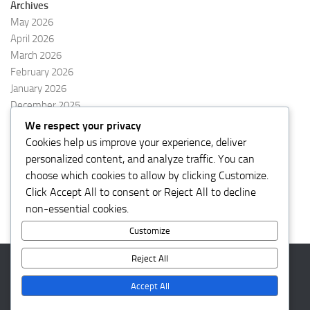
Archives
May 2026
April 2026
March 2026
February 2026
January 2026
December 2025
November 2025
We respect your privacy
October 2025
Cookies help us improve your experience, deliver
September 2025
personalized content, and analyze traffic. You can
August 2025
choose which cookies to allow by clicking
Customize
.
Click
Accept All
to consent or
Reject All
to decline
non-essential cookies.
Customize
Reject All
KetapangNews © 2026. All Rights Reserved.
Accept All
Powered by
- Designed with the
Hueman theme