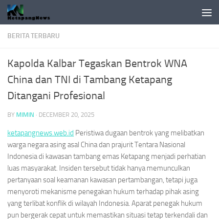
Skip to content
BERITA TERBARU
Kapolda Kalbar Tegaskan Bentrok WNA
China dan TNI di Tambang Ketapang
Ditangani Profesional
BY
MIMIN
·
DECEMBER 20, 2025
ketapangnews.web.id
Peristiwa dugaan bentrok yang melibatkan
warga negara asing asal China dan prajurit Tentara Nasional
Indonesia di kawasan tambang emas Ketapang menjadi perhatian
luas masyarakat. Insiden tersebut tidak hanya memunculkan
pertanyaan soal keamanan kawasan pertambangan, tetapi juga
menyoroti mekanisme penegakan hukum terhadap pihak asing
yang terlibat konflik di wilayah Indonesia. Aparat penegak hukum
pun bergerak cepat untuk memastikan situasi tetap terkendali dan