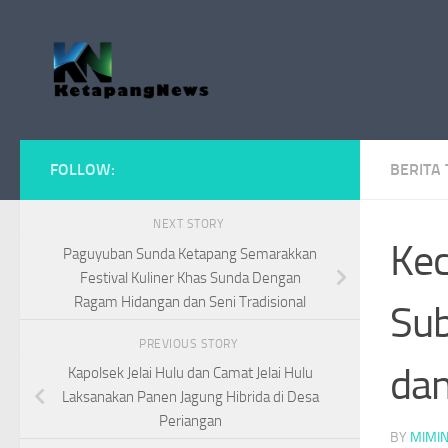
Skip to content
FOLLOW:
BERITA
NEXT STORY
Kec
Paguyuban Sunda Ketapang Semarakkan
Festival Kuliner Khas Sunda Dengan
Ragam Hidangan dan Seni Tradisional
Sub
PREVIOUS STORY
dan
Kapolsek Jelai Hulu dan Camat Jelai Hulu
Laksanakan Panen Jagung Hibrida di Desa
Periangan
BY
MIMI