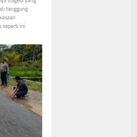
nya tragedi yang
lah tanggung
biasaan
 seperti ini