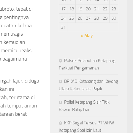
broto, tepat di
17
18
19
20
21
22
23
ng pentingnya
24
25
26
27
28
29
30
ermuatan kelapa
31
men tragis
« May
dan kemudian
t memicu reaksi
rta bagaimana
Polsek Pelabuhan Ketapang
Perkuat Pengamanan
ngah lajur, diduga
BPKAD Ketapang dan Kayong
an ini
Utara Rekonsiliasi Pajak
rah, terutama di
Polisi Ketapang Sisir Titik
nlah tempat aman
Rawan Balap Liar
ndaraan berat
KKP Segel Tersus PT WHW
Ketapang Soal Izin Laut