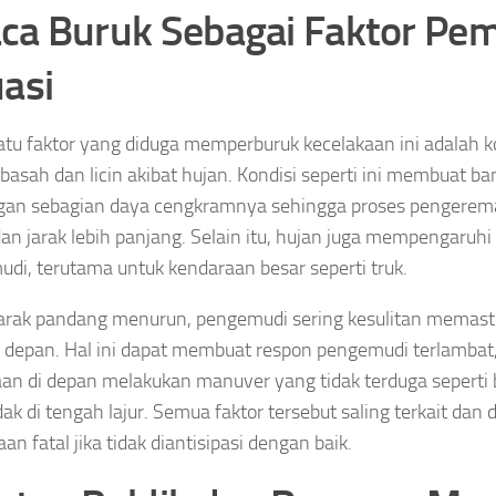
ca Buruk Sebagai Faktor Pe
uasi
atu faktor yang diduga memperburuk kecelakaan ini adalah ko
t basah dan licin akibat hujan. Kondisi seperti ini membuat b
ngan sebagian daya cengkramnya sehingga proses penger
an jarak lebih panjang. Selain itu, hujan juga mempengaruhi v
di, terutama untuk kendaraan besar seperti truk.
jarak pandang menurun, pengemudi sering kesulitan memastik
di depan. Hal ini dapat membuat respon pengemudi terlambat, 
an di depan melakukan manuver yang tidak terduga seperti 
k di tengah lajur. Semua faktor tersebut saling terkait dan
an fatal jika tidak diantisipasi dengan baik.