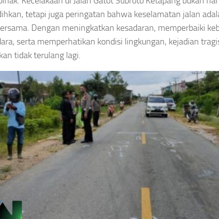
ihak. Kecelakaan di Jalan Gatot Subroto Ketapang bukan ha
hkan, tetapi juga peringatan bahwa keselamatan jalan ada
bersama. Dengan meningkatkan kesadaran, memperbaiki ke
ara, serta memperhatikan kondisi lingkungan, kejadian tragis
an tidak terulang lagi.