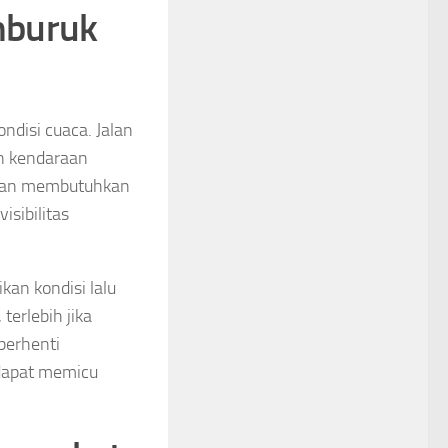
mburuk
ndisi cuaca. Jalan
an kendaraan
eman membutuhkan
isibilitas
an kondisi lalu
terlebih jika
berhenti
 dapat memicu