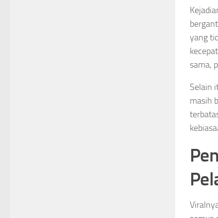
Kejadia
bergant
yang ti
kecepat
sama, p
Selain 
masih b
terbata
kebiasa
Pen
Pel
Viralny