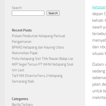
ketapa
Search
depan C
Search
kehati-
sawit y
Recent Posts
tersebu
Polsek Pelabuhan Ketapang Perkuat
menyeba
Pengamanan
dari ri
BPKAD Ketapang dan Kayong Utara
situasi 
Rekonsiliasi Pajak
Polisi Ketapang Sisir Titik Rawan Balap Liar
Dalam v
KKP Segel Tersus PT WHW Ketapang Soal
Izin Laut
sedang 
Tarif KM Dharma Ferry 2 Ketapang
sebenar
Semarang Naik
jalan d
untuk b
melinta
Categories
Berita Terbaru