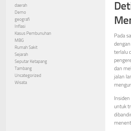
Det
daerah
Demo
Men
geografi
Inflasi
Kasus Pembunuhan
Pada sa
MBG
dengan 
Rumah Sakit
terlalu
Sejarah
pengere
Seputar Ketapang
dan mel
Tambang
Uncategorized
jalan l
Wisata
mengura
Insiden
untuk t
dibandi
menent