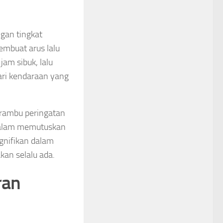
gan tingkat
embuat arus lalu
am sibuk, lalu
ari kendaraan yang
 rambu peringatan
 dalam memutuskan
ignifikan dalam
akan selalu ada.
ran