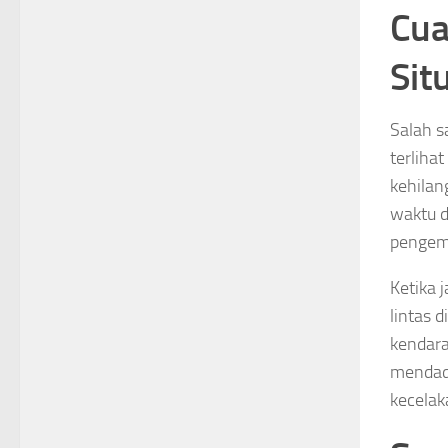
Cua
Sit
Salah s
terliha
kehila
waktu d
pengemu
Ketika 
lintas 
kendara
mendada
kecelaka