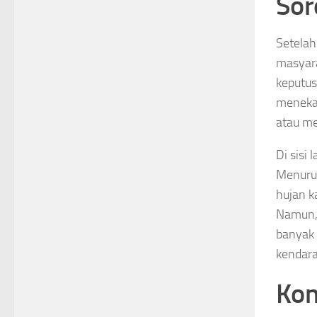
Sor
Setelah
masyara
keputus
meneka
atau me
Di sisi
Menurut
hujan k
Namun, 
banyak 
kendar
Kon