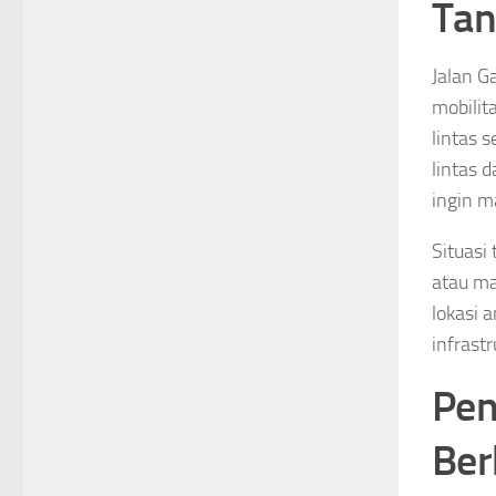
Tan
Jalan G
mobilit
lintas 
lintas 
ingin m
Situasi
atau ma
lokasi 
infrastr
Pen
Ber