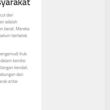
syarakat
cul dari
an adalah
an berat. Mereka
belum berbelok
 pengemudi truk.
dalam kondisi
ilangan kendali.
gabungan dari
arak antar