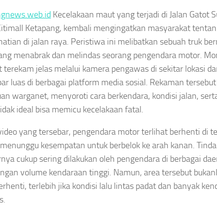
ngnews.web.id
Kecelakaan maut yang terjadi di Jalan Gatot Su
itimall Ketapang, kembali mengingatkan masyarakat tenta
hatian di jalan raya. Peristiwa ini melibatkan sebuah truk b
ang menabrak dan melindas seorang pengendara motor. Mo
t terekam jelas melalui kamera pengawas di sekitar lokasi 
r luas di berbagai platform media sosial. Rekaman tersebu
buan warganet, menyoroti cara berkendara, kondisi jalan, se
tidak ideal bisa memicu kecelakaan fatal.
ideo yang tersebar, pengendara motor terlihat berhenti di te
menunggu kesempatan untuk berbelok ke arah kanan. Tindak
nya cukup sering dilakukan oleh pengendara di berbagai dae
engan volume kendaraan tinggi. Namun, area tersebut buka
erhenti, terlebih jika kondisi lalu lintas padat dan banyak ke
s.