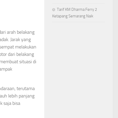
Tarif KM Dharma Ferry 2
Ketapang Semarang Naik
dari arah belakang
dak. Jarak yang
k sempat melakukan
tor dari belakang
membuat situasi di
tampak
ndaraan, terutama
auh lebih panjang
k saja bisa