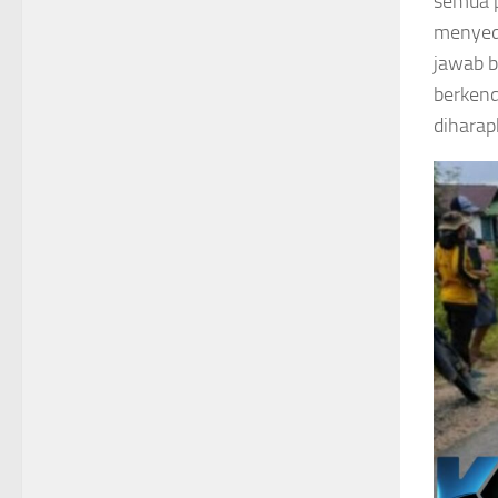
semua p
menyedi
jawab 
berkend
diharapk