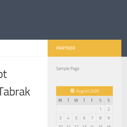
PARTNER
Sample Page
ot
Tabrak
August 2026
M
T
W
T
F
S
S
1
2
3
4
5
6
7
8
9
10
11
12
13
14
15
16