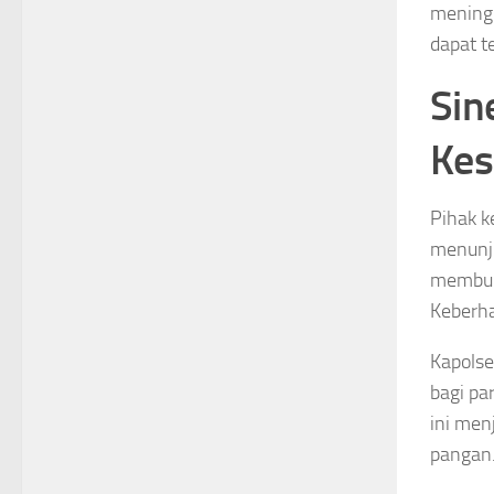
meningk
dapat t
Sin
Kes
Pihak k
menunju
membukt
Keberha
Kapolse
bagi pa
ini men
pangan