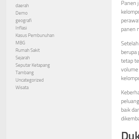
Panen j
daerah
kelompo
Demo
perawat
geografi
Inflasi
panen m
Kasus Pembunuhan
Setelah
MBG
Rumah Sakit
berupa 
Sejarah
tetap t
Seputar Ketapang
volume 
Tambang
kelompo
Uncategorized
Wisata
Keberha
peluang
baik da
dikemba
Duk