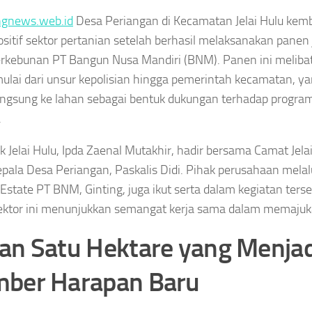
ngnews.web.id
Desa Periangan di Kecamatan Jelai Hulu kem
positif sektor pertanian setelah berhasil melaksanakan panen 
erkebunan PT Bangun Nusa Mandiri (BNM). Panen ini meliba
mulai dari unsur kepolisian hingga pemerintah kecamatan,
angsung ke lahan sebagai bentuk dukungan terhadap progra
.
k Jelai Hulu, Ipda Zaenal Mutakhir, hadir bersama Camat Jelai 
epala Desa Periangan, Paskalis Didi. Pihak perusahaan mela
Estate PT BNM, Ginting, juga ikut serta dalam kegiatan terse
sektor ini menunjukkan semangat kerja sama dalam memajuka
an Satu Hektare yang Menjad
ber Harapan Baru