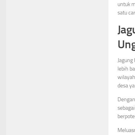
untuk m
satu ca
Jag
Ung
Jagung 
lebih b
wilayah
desa y
Dengan 
sebagai
berpote
Meluasn