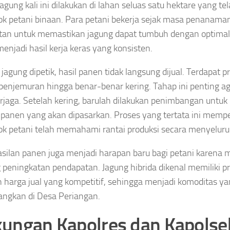
agung kali ini dilakukan di lahan seluas satu hektare yang te
k petani binaan. Para petani bekerja sejak masa penanama
an untuk memastikan jagung dapat tumbuh dengan optimal.
enjadi hasil kerja keras yang konsisten.
 jagung dipetik, hasil panen tidak langsung dijual. Terdapat p
penjemuran hingga benar-benar kering. Tahap ini penting ag
erjaga. Setelah kering, barulah dilakukan penimbangan unt
panen yang akan dipasarkan. Proses yang tertata ini memp
k petani telah memahami rantai produksi secara menyeluru
silan panen juga menjadi harapan baru bagi petani karena
 peningkatan pendapatan. Jagung hibrida dikenal memiliki pr
n harga jual yang kompetitif, sehingga menjadi komoditas ya
ngkan di Desa Periangan.
ungan Kapolres dan Kapolse