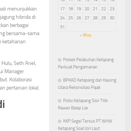
bali menunjukkan
17
18
19
20
21
22
23
jagung hibrida di
24
25
26
27
28
29
30
tkan berbagai
31
 yang bersama-sama
« May
m ketahanan
Polsek Pelabuhan Ketapang
Hulu, Seth Ariel,
Perkuat Pengamanan
lui Manager
but. Kolaborasi
BPKAD Ketapang dan Kayong
n pertanian lokal.
Utara Rekonsiliasi Pajak
i
Polisi Ketapang Sisir Titik
Rawan Balap Liar
KKP Segel Tersus PT WHW
Ketapang Soal Izin Laut