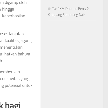
lah digarap oleh
n hingga
Tarif KM Dharma Ferry 2
Ketapang Semarang Naik
 Keberhasilan
roses lanjutan
ar kualitas jagung
uk menentukan
erlihatkan bahwa
h.
 memberikan
oduktivitas yang
ng potensial untuk
k bagi