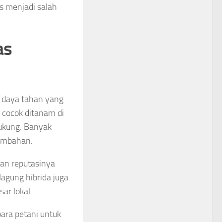
s menjadi salah
as
i daya tahan yang
t cocok ditanam di
dukung. Banyak
ambahan.
an reputasinya
Jagung hibrida juga
ar lokal.
ara petani untuk