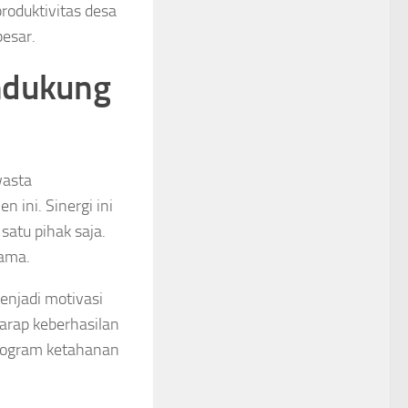
roduktivitas desa
esar.
endukung
wasta
ini. Sinergi ini
atu pihak saja.
tama.
enjadi motivasi
harap keberhasilan
 program ketahanan