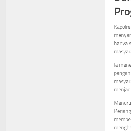
Pro
Kapolre
menyamp
hanya s
masyara
Ia mene
pangan 
masyara
menjadi
Menuru
Periang
memperl
menghas