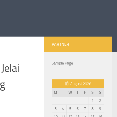
PARTNER
Sample Page
Jelai
ng
August 2026
M
T
W
T
F
S
S
1
2
3
4
5
6
7
8
9
10
11
12
13
14
15
16