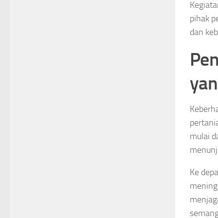
Kegiata
pihak p
dan keb
Pen
yan
Keberha
pertani
mulai d
menunju
Ke depa
meningk
menjag
semanga