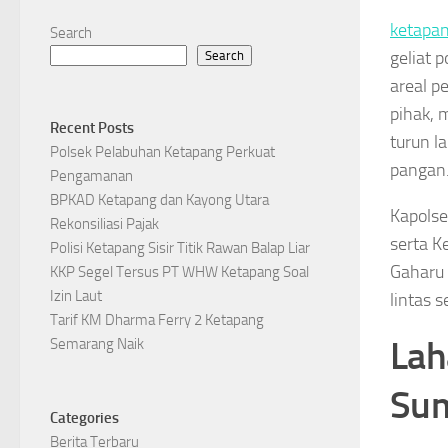
ketapa
Search
geliat 
Search
areal p
pihak, 
Recent Posts
turun l
Polsek Pelabuhan Ketapang Perkuat
pangan
Pengamanan
BPKAD Ketapang dan Kayong Utara
Kapolse
Rekonsiliasi Pajak
serta K
Polisi Ketapang Sisir Titik Rawan Balap Liar
Gaharu 
KKP Segel Tersus PT WHW Ketapang Soal
Izin Laut
lintas 
Tarif KM Dharma Ferry 2 Ketapang
Lah
Semarang Naik
Sum
Categories
Berita Terbaru