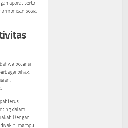
gan aparat serta
harmonisan sosial
ivitas
i bahwa potensi
erbagai pihak,
isian,
d.
pat terus
enting dalam
rakat. Dengan
n diyakini mampu