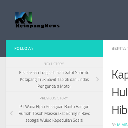
Skip to content
FOLLOW:
BERITA
NEXT STORY
Kap
Kecelakaan Tragis di Jalan Gatot Subroto
Ketapang Truk Sawit Tabrak dan Lindas
Pengendara Motor
Hul
PREVIOUS STORY
Hib
PT Wana Hijau Pesaguan Bantu Bangun
Rumah Tokoh Masyarakat Beringin Rayo
sebagai Wujud Kepedulian Sosial
BY
MIMI