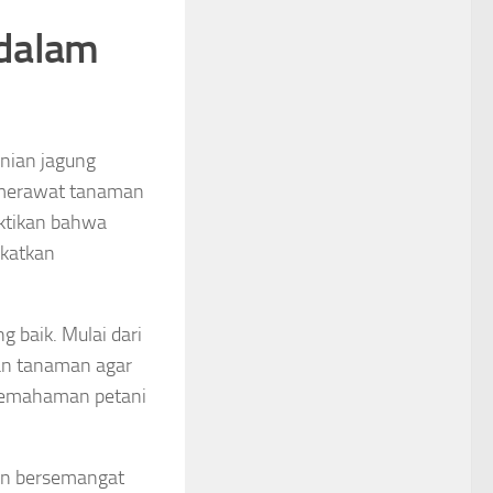
 dalam
anian jagung
a merawat tanaman
ktikan bahwa
gkatkan
 baik. Mulai dari
aan tanaman agar
pemahaman petani
kin bersemangat