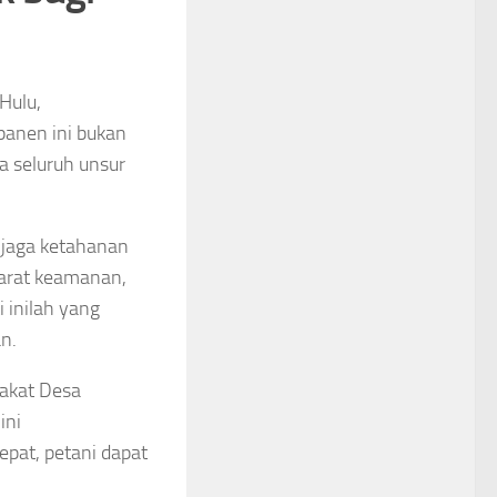
Hulu,
panen ini bukan
ma seluruh unsur
njaga ketahanan
parat keamanan,
i inilah yang
n.
akat Desa
ini
pat, petani dapat