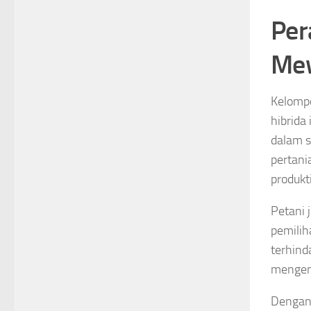
Per
Mew
Kelompo
hibrida
dalam s
pertani
produkti
Petani 
pemilih
terhin
mengena
Dengan 