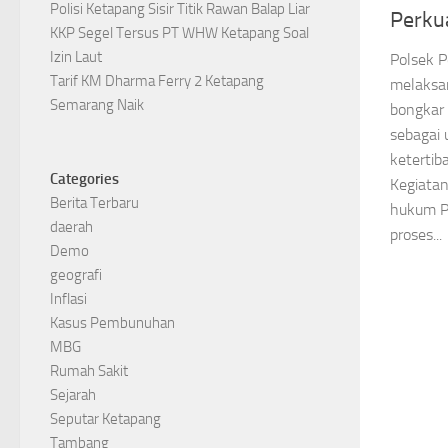
Polisi Ketapang Sisir Titik Rawan Balap Liar
Perku
KKP Segel Tersus PT WHW Ketapang Soal
Izin Laut
Polsek P
Tarif KM Dharma Ferry 2 Ketapang
melaksa
Semarang Naik
bongkar
sebagai
ketertib
Categories
Kegiatan
Berita Terbaru
hukum P
daerah
proses...
Demo
geografi
Inflasi
Kasus Pembunuhan
MBG
Rumah Sakit
Sejarah
Seputar Ketapang
Tambang