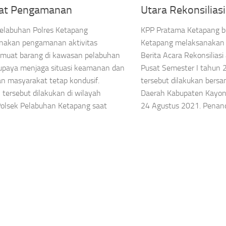
at Pengamanan
Utara Rekonsiliasi
elabuhan Polres Ketapang
KPP Pratama Ketapang 
nakan pengamanan aktivitas
Ketapang melaksanakan
 muat barang di kawasan pelabuhan
Berita Acara Rekonsilias
 upaya menjaga situasi keamanan dan
Pusat Semester I tahun 
an masyarakat tetap kondusif.
tersebut dilakukan bers
 tersebut dilakukan di wilayah
Daerah Kabupaten Kayong
olsek Pelabuhan Ketapang saat
24 Agustus 2021. Penand