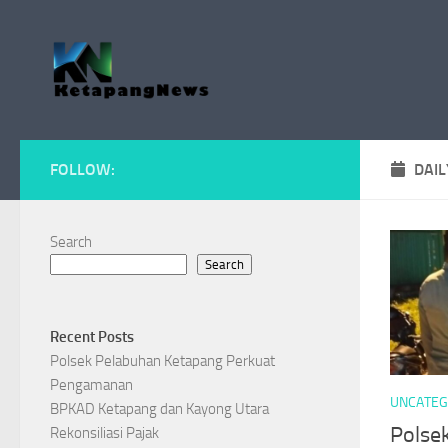
Skip to content
FOLLOW:
DAIL
Search
Search
Recent Posts
Polsek Pelabuhan Ketapang Perkuat
Pengamanan
UNCATEG
BPKAD Ketapang dan Kayong Utara
Polse
Rekonsiliasi Pajak