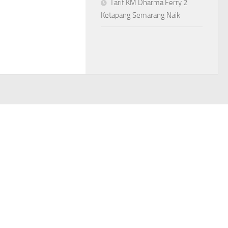
Tarif KM Dharma Ferry 2
Ketapang Semarang Naik