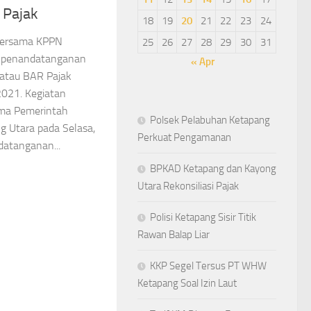
 Pajak
18
19
20
21
22
23
24
bersama KPPN
25
26
27
28
29
30
31
 penandatanganan
« Apr
i atau BAR Pajak
2021. Kegiatan
ama Pemerintah
Polsek Pelabuhan Ketapang
 Utara pada Selasa,
Perkuat Pengamanan
atanganan...
BPKAD Ketapang dan Kayong
Utara Rekonsiliasi Pajak
Polisi Ketapang Sisir Titik
Rawan Balap Liar
KKP Segel Tersus PT WHW
Ketapang Soal Izin Laut