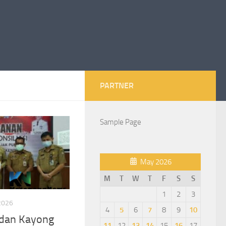
PARTNER
Sample Page
May 2026
M
T
W
T
F
S
S
1
2
3
2026
4
5
6
7
8
9
10
dan Kayong
11
12
13
14
15
16
17