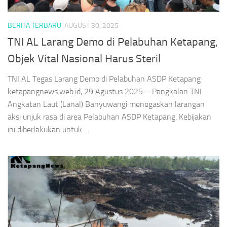
BERITA TERBARU
AUGUST 30, 2025
TNI AL Larang Demo di Pelabuhan Ketapang,
Objek Vital Nasional Harus Steril
TNI AL Tegas Larang Demo di Pelabuhan ASDP Ketapang
ketapangnews.web.id, 29 Agustus 2025 – Pangkalan TNI
Angkatan Laut (Lanal) Banyuwangi menegaskan larangan
aksi unjuk rasa di area Pelabuhan ASDP Ketapang. Kebijakan
ini diberlakukan untuk...