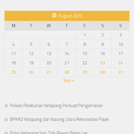
August 2025
M
T
W
T
F
S
S
1
2
3
4
5
6
7
8
9
10
11
12
13
14
15
16
17
18
19
20
21
22
23
24
25
26
27
28
29
30
31
Sep »
Polsek Pelabuhan Ketapang Perkuat Pengamanan
BPKAD Ketapang dan Kayong Utara Rekonsiliasi Pajak
Polisi Ketapang Sisir Titik Rawan Balap Liar