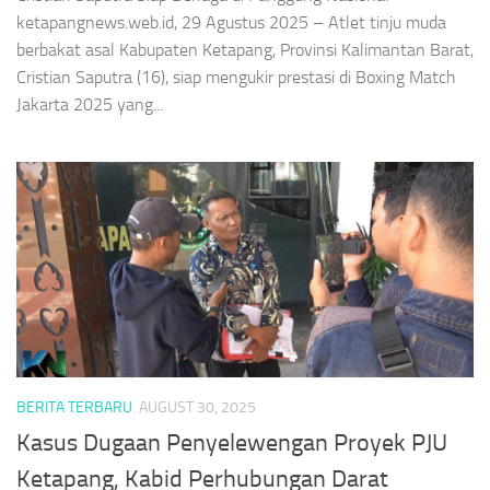
ketapangnews.web.id, 29 Agustus 2025 – Atlet tinju muda
berbakat asal Kabupaten Ketapang, Provinsi Kalimantan Barat,
Cristian Saputra (16), siap mengukir prestasi di Boxing Match
Jakarta 2025 yang...
BERITA TERBARU
AUGUST 30, 2025
Kasus Dugaan Penyelewengan Proyek PJU
Ketapang, Kabid Perhubungan Darat