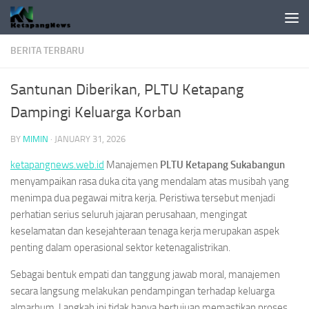
Skip to content
BERITA TERBARU
Santunan Diberikan, PLTU Ketapang
Dampingi Keluarga Korban
BY
MIMIN
·
JANUARY 31, 2026
ketapangnews.web.id
Manajemen
PLTU Ketapang Sukabangun
menyampaikan rasa duka cita yang mendalam atas musibah yang
menimpa dua pegawai mitra kerja. Peristiwa tersebut menjadi
perhatian serius seluruh jajaran perusahaan, mengingat
keselamatan dan kesejahteraan tenaga kerja merupakan aspek
penting dalam operasional sektor ketenagalistrikan.
Sebagai bentuk empati dan tanggung jawab moral, manajemen
secara langsung melakukan pendampingan terhadap keluarga
almarhum. Langkah ini tidak hanya bertujuan memastikan proses