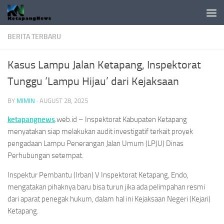
Skip to content
BERITA TERBARU
Kasus Lampu Jalan Ketapang, Inspektorat
Tunggu ‘Lampu Hijau’ dari Kejaksaan
BY
MIMIN
·
AUGUST 28, 2025
ketapangnews
.web.id – Inspektorat Kabupaten Ketapang
menyatakan siap melakukan audit investigatif terkait proyek
pengadaan Lampu Penerangan Jalan Umum (LPJU) Dinas
Perhubungan setempat.
Inspektur Pembantu (Irban) V Inspektorat Ketapang, Endo,
mengatakan pihaknya baru bisa turun jika ada pelimpahan resmi
dari aparat penegak hukum, dalam hal ini Kejaksaan Negeri (Kejari)
Ketapang.