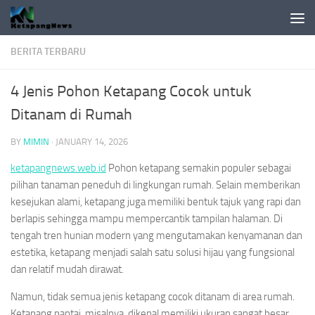
Skip to content
BERITA TERBARU
4 Jenis Pohon Ketapang Cocok untuk
Ditanam di Rumah
BY
MIMIN
·
JANUARY 14, 2026
ketapangnews.web.id
Pohon ketapang semakin populer sebagai
pilihan tanaman peneduh di lingkungan rumah. Selain memberikan
kesejukan alami, ketapang juga memiliki bentuk tajuk yang rapi dan
berlapis sehingga mampu mempercantik tampilan halaman. Di
tengah tren hunian modern yang mengutamakan kenyamanan dan
estetika, ketapang menjadi salah satu solusi hijau yang fungsional
dan relatif mudah dirawat.
Namun, tidak semua jenis ketapang cocok ditanam di area rumah.
Ketapang pantai, misalnya, dikenal memiliki ukuran sangat besar